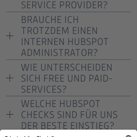
SERVICE PROVIDER?
BRAUCHE ICH
TROTZDEM EINEN
INTERNEN HUBSPOT
ADMINISTRATOR?
WIE UNTERSCHEIDEN
SICH FREE UND PAID-
SERVICES?
WELCHE HUBSPOT
CHECKS SIND FÜR UNS
DER BESTE EINSTIEG?