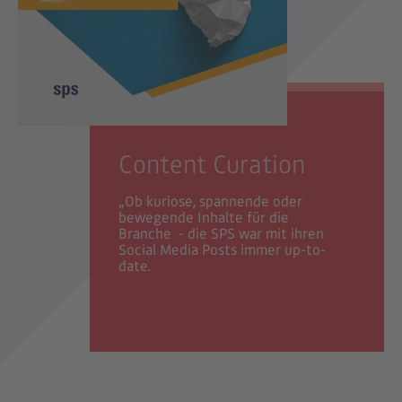
Content Curation
„Ob kuriose, spannende oder
bewegende Inhalte für die
Branche - die SPS war mit ihren
Social Media Posts immer up-to-
date.