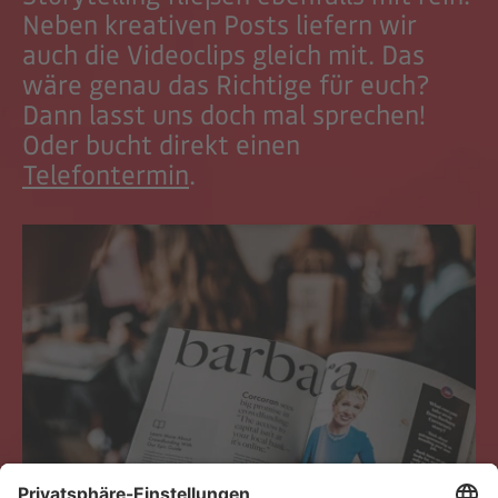
Neben kreativen Posts liefern wir
auch die Videoclips gleich mit. Das
wäre genau das Richtige für euch?
Dann lasst uns doch mal sprechen!
Oder bucht direkt einen
Telefontermin
.