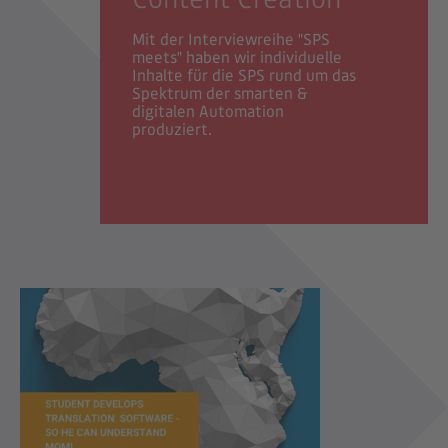
Mit der Interviewreihe "SPS
meets" haben wir individuelle
Inhalte für die SPS rund um das
Spektrum der smarten &
digitalen Automation
produziert.